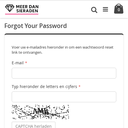
Ga
Ca
naar
Zoek
pro
0
de
inhoud
Forgot Your Password
Voer uw e-mailadres hieronder in om een wachtwoord reset
link te ontvangen.
E-mail
Typ hieronder de letters en cijfers
CAPTCHA herladen