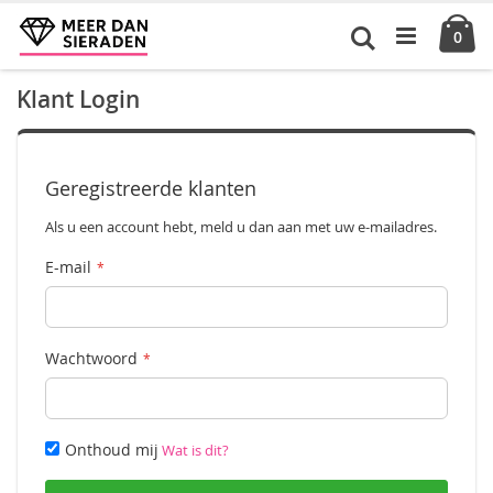
Ga
Ca
naar
Zoek
pro
0
de
inhoud
Klant Login
Geregistreerde klanten
Als u een account hebt, meld u dan aan met uw e-mailadres.
E-mail
Wachtwoord
Onthoud mij
Wat is dit?