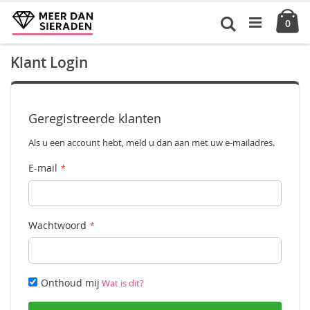
Ga
Ca
naar
Zoek
pro
0
de
inhoud
Klant Login
Geregistreerde klanten
Als u een account hebt, meld u dan aan met uw e-mailadres.
E-mail
Wachtwoord
Onthoud mij
Wat is dit?