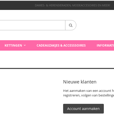
DAMES- & HERENSIERADEN, MODEACCESOIRES EN MEER!
Zoek
KETTINGEN
CADEAUZAKJES & ACCESSSOIRES
INFORMATI
Nieuwe klanten
Het aanmaken van een account hee
registreren, volgen van bestellin
Account aanmaken