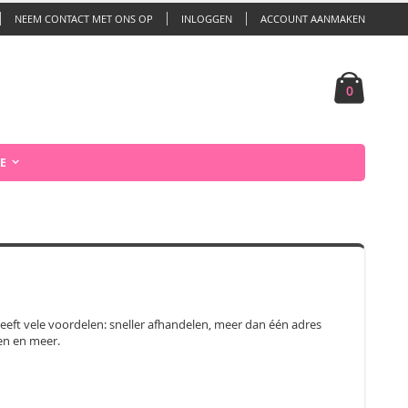
NEEM CONTACT MET ONS OP
INLOGGEN
ACCOUNT AANMAKEN
Cart
product
0
E
ft vele voordelen: sneller afhandelen, meer dan één adres
gen en meer.