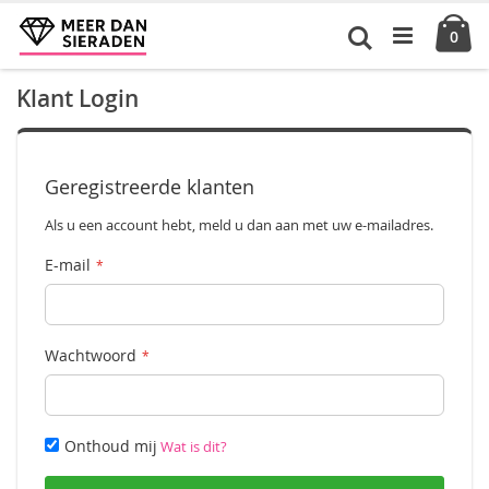
Ga
Ca
naar
Zoek
pro
0
de
inhoud
Klant Login
Geregistreerde klanten
Als u een account hebt, meld u dan aan met uw e-mailadres.
E-mail
Wachtwoord
Onthoud mij
Wat is dit?